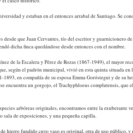
 el casco histórico.
niversidad y estaban en el entonces arrabal de Santiago. Se con
esde que Juan Cervantes, tío del escritor y guarnicionero de 
rrendó dicha finca quedándose desde entonces con el nombre.
ínez de la Escalera y Pérez de Rozas (1867-1949), el mayor reco
ue, según el padrón municipal, vivió en esta quinta situada en l
91-1893, en compañía de su esposa Emma Goróstegui y de su he
ue se encuentra un gorgojo, el Trachyphloeus complutensis, que
ecies arbóreas originales, encontramos entre la exuberante vege
o sala de exposiciones, y una pequeña capilla.
de hierro fundido cuyo vaso es original, otra de uso público, 