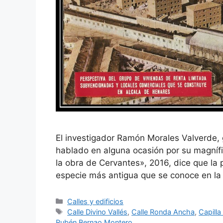
El investigador Ramón Morales Valverde, 
hablado en alguna ocasión por su magnífic
la obra de Cervantes», 2016, dice que la p
especie más antigua que se conoce en la
Categorías
Calles y edificios
Etiquetas
Calle Divino Vallés
,
Calle Ronda Ancha
,
Capilla
Rubén Bernao Montero