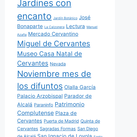
Jardines con
encanto
José
Jardín Botánico
Bonaparte
Lectura
La Calzonera
Manuel
Mercado Cervantino
Azaña
Miguel de Cervantes
Museo Casa Natal de
Cervantes
Nevada
Noviembre mes de
los difuntos
Olalla García
Palacio Arzobispal
Parador de
Patrimonio
Alcalá
Paraninfo
Complutense
Plaza de
Cervantes
Puerta de Madrid
Quinta de
Cervantes
Sagradas Formas
San Diego
San Ignacio de Loyola
de Alcalá
Santo