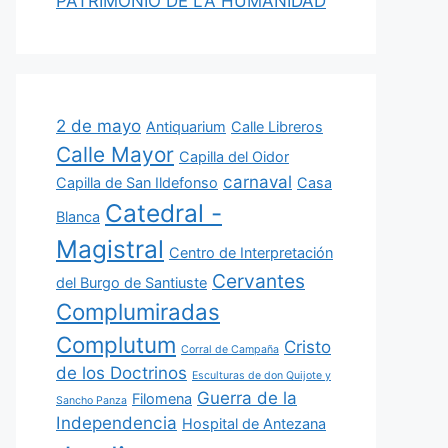
PATRIMONIO DE LA HUMANIDAD
2 de mayo
Antiquarium
Calle Libreros
Calle Mayor
Capilla del Oidor
carnaval
Capilla de San Ildefonso
Casa
Catedral -
Blanca
Magistral
Centro de Interpretación
Cervantes
del Burgo de Santiuste
Complumiradas
Complutum
Cristo
Corral de Campaña
de los Doctrinos
Esculturas de don Quijote y
Guerra de la
Filomena
Sancho Panza
Independencia
Hospital de Antezana