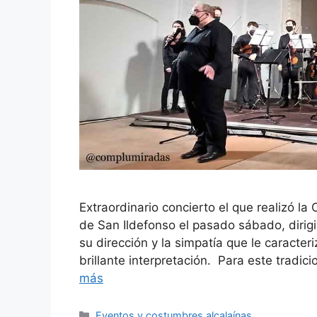
Extraordinario concierto el que realizó la
de San Ildefonso el pasado sábado, diri
su dirección y la simpatía que le caracter
brillante interpretación. Para este tradic
más
Categorías
Eventos y costumbres alcalaínas