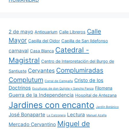
HUMANIDAD
Calle
2 de mayo
Antiquarium
Calle Libreros
Mayor
Capilla del Oidor
Capilla de San Ildefonso
Catedral -
carnaval
Casa Blanca
Magistral
Centro de Interpretación del Burgo de
Complumiradas
Cervantes
Santiuste
Complutum
Cristo de los
Corral de Campaña
Doctrinos
Filomena
Esculturas de don Quijote y Sancho Panza
Guerra de la Independencia
Hospital de Antezana
Jardines con encanto
Jardín Botánico
José Bonaparte
Lectura
La Calzonera
Manuel Azaña
Miguel de
Mercado Cervantino