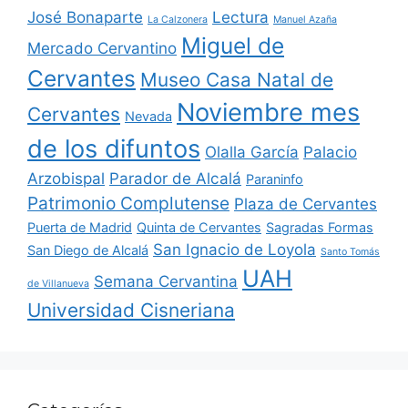
José Bonaparte
Lectura
La Calzonera
Manuel Azaña
Miguel de
Mercado Cervantino
Cervantes
Museo Casa Natal de
Noviembre mes
Cervantes
Nevada
de los difuntos
Olalla García
Palacio
Arzobispal
Parador de Alcalá
Paraninfo
Patrimonio Complutense
Plaza de Cervantes
Puerta de Madrid
Quinta de Cervantes
Sagradas Formas
San Ignacio de Loyola
San Diego de Alcalá
Santo Tomás
UAH
Semana Cervantina
de Villanueva
Universidad Cisneriana