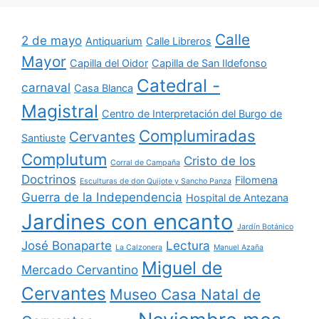
Calle
2 de mayo
Antiquarium
Calle Libreros
Mayor
Capilla del Oidor
Capilla de San Ildefonso
Catedral -
carnaval
Casa Blanca
Magistral
Centro de Interpretación del Burgo de
Complumiradas
Cervantes
Santiuste
Complutum
Cristo de los
Corral de Campaña
Doctrinos
Filomena
Esculturas de don Quijote y Sancho Panza
Guerra de la Independencia
Hospital de Antezana
Jardines con encanto
Jardín Botánico
José Bonaparte
Lectura
La Calzonera
Manuel Azaña
Miguel de
Mercado Cervantino
Cervantes
Museo Casa Natal de